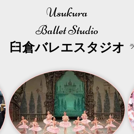
Usukura
Ballet Studio
​臼倉
バレエスタジオ