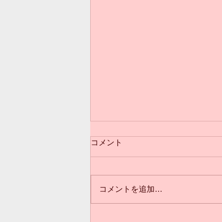
コメント
コメントを追加…
3歳からのクラス(*^^*)満員御