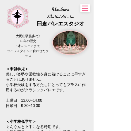
Usukura
Ballet Studio
​臼倉
バレエスタジオ
大岡山駅徒歩2分
60年の歴史
3才～シニアまで
​ライフスタイルに合わせたク
ラス
＜未就学児＞
美しい姿勢や柔軟性を身に着けることに早すぎ
ることはありません。
​小学校受験をする方たちにとってもプラスに作
用するのがクラシックバレエです。
土曜日 13:00~14:00
日曜日 9:30~10:30
＜小学校低学年＞
ぐんぐんと上手になる時期です。