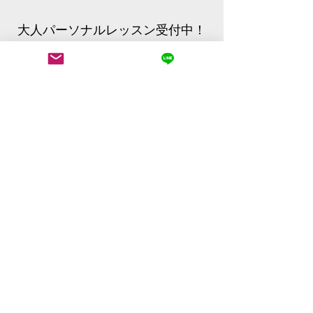
大人パーソナルレッスン受付中！
詳細はこちら
こどもバレエ詳細
大人バレエ詳細
​ACC
ESS
​日本,東京都大田区北千束3-32-1 1階
3-32-1 1F, Kitasenzoku, Ootaku, Tokyo,
Japan
✉:
contact@usukura-ballet.com