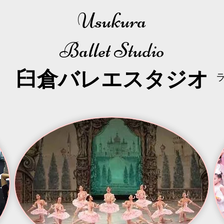
Usukura
Ballet Studio
​臼倉
バレエスタジオ