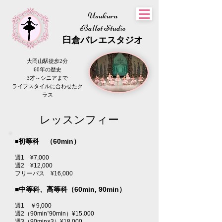
Usukura
Ballet Studio
​臼倉
バレエスタジオ
大岡山駅徒歩2分
60年の歴史
3才～シニアまで
​ライフスタイルに合わせたク
ラス
​レッスンフィー
初等科 （60min）
​■
週1 ¥7,000
週2 ¥12,000
フリーパス ¥16,000​
■中等科、高等科（60min, 90min）
週1 ￥9,000
週2（90min⁺90min）¥15,000
週3（90min×3）¥18,000