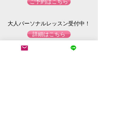
ご予約はこちら
大人パーソナルレッスン受付中！
詳細はこちら
​ACC
ESS
​日本,東京都大田区北千束3-32-1 1階
3-32-1 1F, Kitasenzoku, Ootaku, Tokyo,
Japan
✉:
contact@usukura-ballet.com
MAP