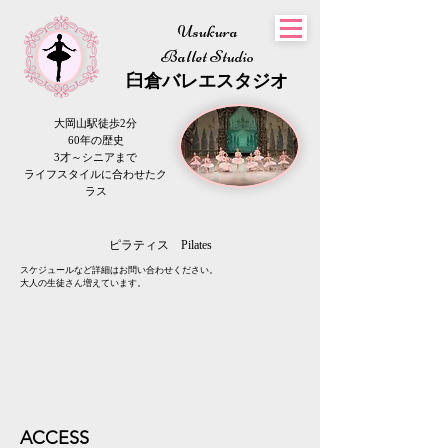
Usukura
Ballet Studio
​臼倉
バレエスタジオ
大岡山駅徒歩2分
60年の歴史
3才～シニアまで
​ライフスタイルに合わせたク
ラス
​ピラティス
Pilates
​スケジュールなど詳細はお問い合わせください。
大人の生徒さん増えています。
​ACC
ESS