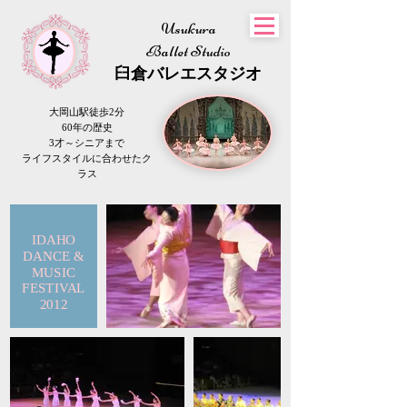
Usukura
Ballet Studio
​臼倉
バレエスタジオ
大岡山駅徒歩2分
60年の歴史
3才～シニアまで
​ライフスタイルに合わせたク
ラス
IDAHO
DANCE &
MUSIC
FESTIVAL
2012