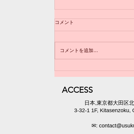
コメント
コメントを追加…
3歳からのクラス(*^^*)満員御
礼❣️
​ACC
ESS
​日本,東京都大田区北千
3-32-1 1F, Kitasenzoku,
✉:
contact@usuku