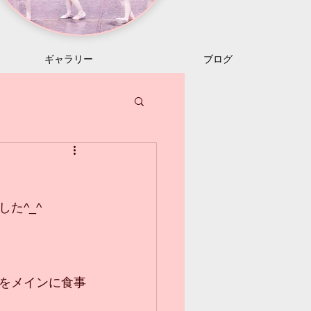
ギャラリー
ブログ
た^_^
をメインに食事