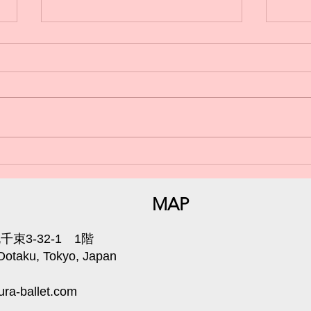
日曜
小学生からのバレエ🩰体験受
付中💁‍♀️
MAP
束3-32-1 1階
 Ootaku, Tokyo, Japan
ra-ballet.com