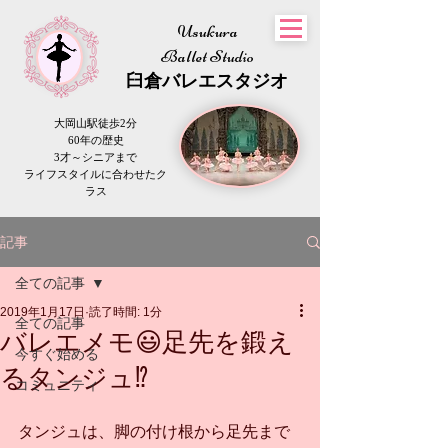
Usukura
Ballet Studio
​臼倉
バレエスタジオ
大岡山駅徒歩2分
60年の歴史
3才～シニアまで
​ライフスタイルに合わせたク
ラス
記事
全ての記事
2019年1月17日
読了時間: 1分
全ての記事
バレエメモ😃足先を鍛え
今すぐ始める
るタンジュ⁉︎
コミュニティ
タンジュは、脚の付け根から足先まで