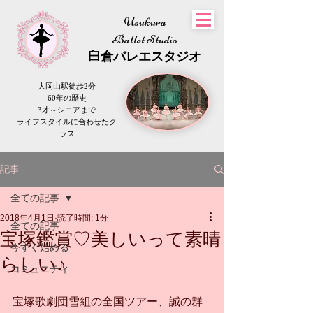
Usukura
Ballet Studio
​臼倉
バレエスタジオ
大岡山駅徒歩2分
60年の歴史
3才～シニアまで
​ライフスタイルに合わせたク
ラス
記事
全ての記事
2018年4月1日
読了時間: 1分
全ての記事
宝塚鑑賞♡美しいって素晴
今すぐ始める
らしい♪
コミュニティ
宝塚歌劇団雪組の全国ツアー、誠の群