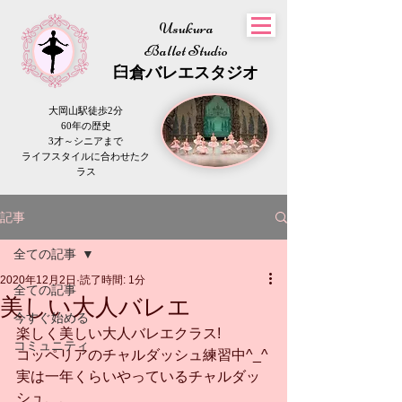
Usukura
Ballet Studio
​臼倉
バレエスタジオ
大岡山駅徒歩2分
60年の歴史
3才～シニアまで
​ライフスタイルに合わせたク
ラス
記事
全ての記事
2020年12月2日
読了時間: 1分
全ての記事
美しい大人バレエ
今すぐ始める
楽しく美しい大人バレエクラス!
コミュニティ
コッペリアのチャルダッシュ練習中^_^
実は一年くらいやっているチャルダッ
シュ、、