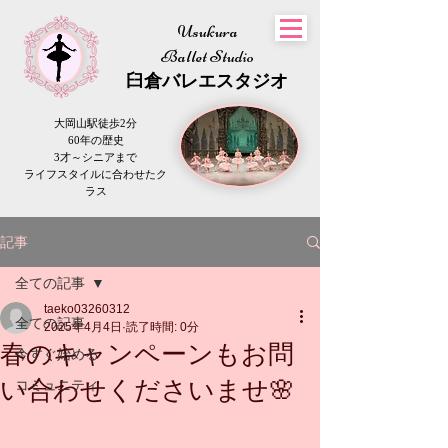
Usukura
Ballet Studio
​臼倉
バレエスタジオ
大岡山駅徒歩2分
60年の歴史
3才～シニアまで
​ライフスタイルに合わせたク
ラス
記事
全ての記事
taeko03260312
全ての記事
2025年4月4日
読了時間: 0分
春のキャンペーンもお問
今すぐ始める
い合わせくださいませ🌸
コミュニティ