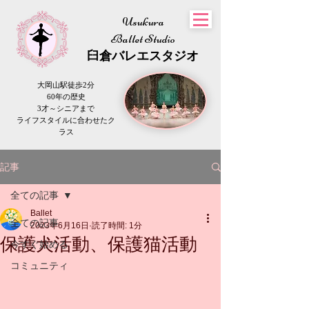
Usukura
Ballet Studio
​臼倉
バレエスタジオ
大岡山駅徒歩2分
60年の歴史
3才～シニアまで
​ライフスタイルに合わせたク
ラス
記事
全ての記事
Ballet
全ての記事
2023年6月16日
読了時間: 1分
保護犬活動、保護猫活動
今すぐ始める
コミュニティ