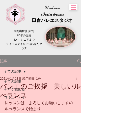
Usukura
Ballet Studio
​臼倉
バレエスタジオ
大岡山駅徒歩2分
60年の歴史
3才～シニアまで
​ライフスタイルに合わせたク
ラス
記事
全ての記事
2021年1月13日
読了時間: 1分
全ての記事
バレエのご挨拶 美しいル
今すぐ始める
べランス
コミュニティ
レッスンは　よろしくお願いしますの
ルべランスで始まり