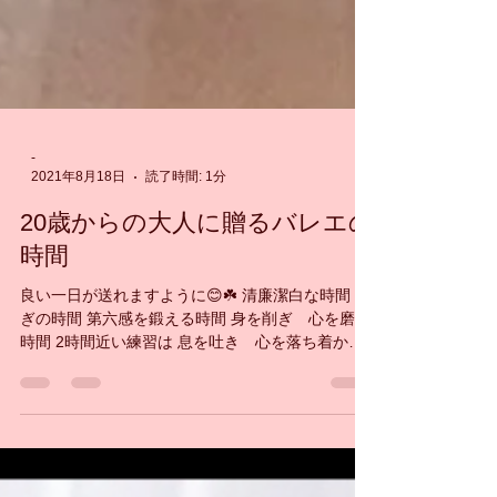
-
2021年8月18日
読了時間: 1分
20歳からの大人に贈るバレエの
時間
良い一日が送れますように😊☘️ 清廉潔白な時間 禊
ぎの時間 第六感を鍛える時間 身を削ぎ 心を磨ぐ
時間 2時間近い練習は 息を吐き 心を落ち着かせ
始める 身体から流れる汗は 止まらなくなり身体に
重くまとわりつく どこで 手を抜こうかと ふと頭
をよぎる...