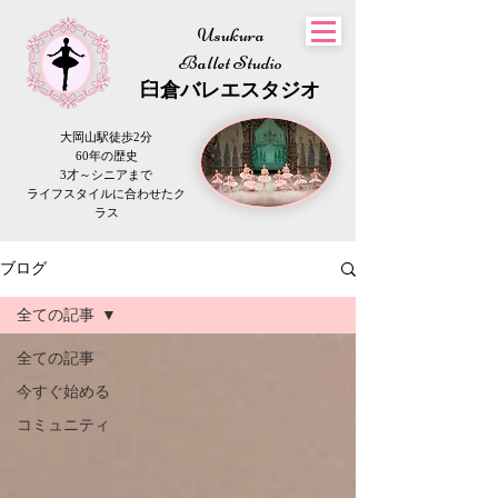
Usukura
Ballet Studio
​臼倉
バレエスタジオ
大岡山駅徒歩2分
60年の歴史
3才～シニアまで
​ライフスタイルに合わせたク
ラス
ブログ
全ての記事
全ての記事
今すぐ始める
コミュニティ