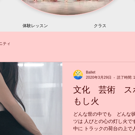
体験レッスン
クラス
ニティ
Ballet
2020年3月29日
読了時間: 
文化 芸術 ス
もし火
どんな世の中でも どんな状
ツは 人びとの心の灯し火で
中に トラックの荷台の上で