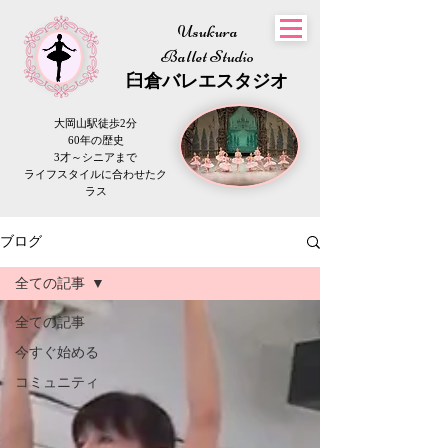
Usukura
Ballet Studio
​臼倉
バレエスタジオ
大岡山駅徒歩2分
60年の歴史
3才～シニアまで
​ライフスタイルに合わせたク
ラス
ブログ
全ての記事
全ての記事
今すぐ始める
コミュニティ