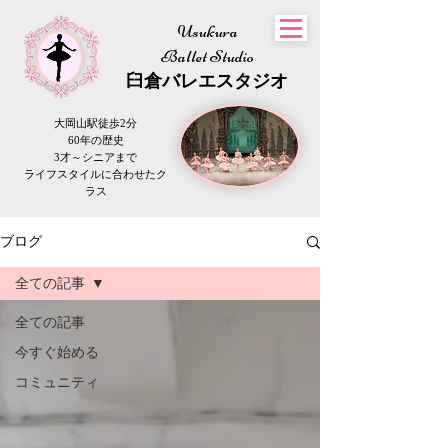
Usukura
Ballet Studio
​臼倉
バレエスタジオ
大岡山駅徒歩2分
60年の歴史
3才～シニアまで
​ライフスタイルに合わせたク
ラス
ブログ
全ての記事
全ての記事
今すぐ始める
コミュニティ