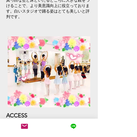
真っ白な壁と床といたるところに大きな鏡をつ
けることで、より美意識向上に役立っておりま
す。白いスタジオで踊る姿はとても美しいと評
判です。
​ACC
ESS
​日本,東京都大田区北千束3-32-1 1階
3-32-1 1F, Kitasenzoku, Ootaku, Tokyo,