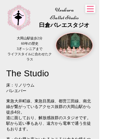
Usukura
Ballet Studio
​臼倉
バレエスタジオ
大岡山駅徒歩2分
60年の歴史
3才～シニアまで
​ライフスタイルに合わせたク
ラス
The Studio
床：リノリウム
​バレエバー
東急大井町線、東急目黒線、都営三田線、南北
線が繋がっているアクセス抜群の大岡山駅から
徒歩4分。
道に面しており、解放感抜群のスタジオです。
駅から近い事もあり、遠方から電車で通う生徒
もおります。