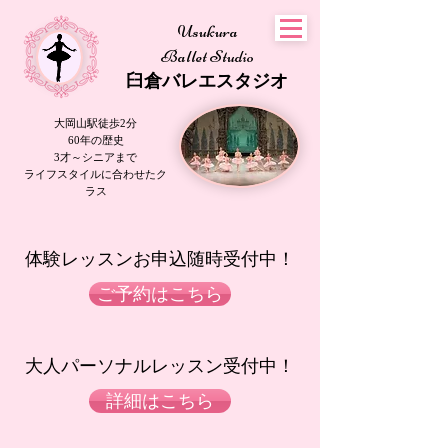
Usukura
Ballet Studio
​臼倉
バレエスタジオ
大岡山駅徒歩2分
60年の歴史
3才～シニアまで
​ライフスタイルに合わせたク
ラス
​体験レッスンお申込随時受付中！​​​​
ご予約はこちら
大人パーソナルレッスン受付中！
詳細はこちら