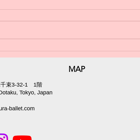
日曜
小学生からのバレエ🩰体験受
付中💁‍♀️
MAP
束3-32-1 1階
 Ootaku, Tokyo, Japan
ra-ballet.com