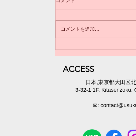
コメント
コメントを追加…
3歳からのクラス(*^^*)満員御
礼❣️
​ACC
ESS
​日本,東京都大田区北千
3-32-1 1F, Kitasenzoku,
✉:
contact@usuku