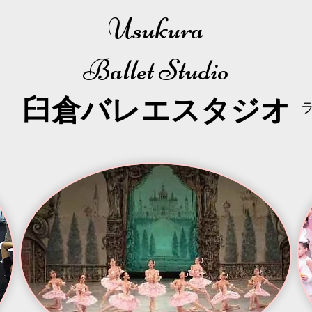
Usukura
Ballet Studio
​臼倉
バレエスタジオ