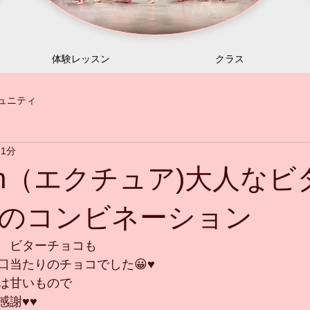
体験レッスン
クラス
ュニティ
 1分
uah（エクチュア)大人な
のコンビネーション
　ビターチョコも
当たりのチョコでした😀♥️
は甘いもので
♥️♥️