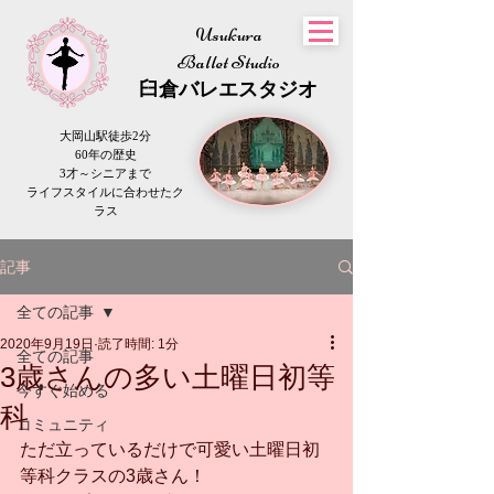
Usukura
Ballet Studio
​臼倉
バレエスタジオ
大岡山駅徒歩2分
60年の歴史
3才～シニアまで
​ライフスタイルに合わせたク
ラス
記事
全ての記事
2020年9月19日
読了時間: 1分
全ての記事
3歳さんの多い土曜日初等
今すぐ始める
科
コミュニティ
ただ立っているだけで可愛い土曜日初
等科クラスの3歳さん！