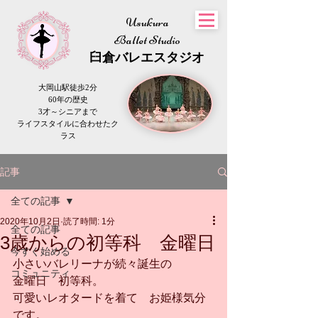
Usukura
Ballet Studio
​臼倉
バレエスタジオ
大岡山駅徒歩2分
60年の歴史
3才～シニアまで
​ライフスタイルに合わせたク
ラス
記事
全ての記事
2020年10月2日
読了時間: 1分
全ての記事
3歳からの初等科 金曜日
今すぐ始める
小さいバレリーナが続々誕生の
コミュニティ
金曜日　初等科。
可愛いレオタードを着て　お姫様気分
です。