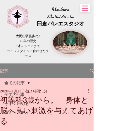
Usukura
Ballet Studio
​臼倉
バレエスタジオ
大岡山駅徒歩2分
60年の歴史
3才～シニアまで
​ライフスタイルに合わせたク
ラス
記事
全ての記事
2020年1月13日
読了時間: 1分
全ての記事
初等科3歳から。 身体と
今すぐ始める
脳へ良い刺激を与えてあげ
コミュニティ
る