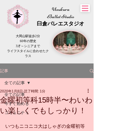
Usukura
Ballet Studio
​臼倉
バレエスタジオ
大岡山駅徒歩2分
60年の歴史
3才～シニアまで
​ライフスタイルに合わせたク
ラス
記事
全ての記事
2020年1月8日
読了時間: 1分
全ての記事
金曜初等科15時半〜わいわ
今すぐ始める
い楽しくでもしっかり！
コミュニティ
いつもニコニコ大はしゃぎの金曜初等