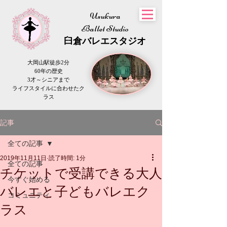
Usukura
Ballet Studio
​臼倉
バレエスタジオ
大岡山駅徒歩2分
60年の歴史
3才～シニアまで
​ライフスタイルに合わせたク
ラス
記事
全ての記事
2019年11月11日
読了時間: 1分
全ての記事
チケットで受講できる大人
今すぐ始める
バレエと子どもバレエク
コミュニティ
ラス