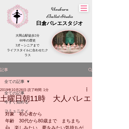
Usukura
Ballet Studio
​臼倉
バレエスタジオ
大岡山駅徒歩2分
60年の歴史
3才～シニアまで
​ライフスタイルに合わせたク
ラス
記事
全ての記事
2019年10月26日
読了時間: 1分
全ての記事
土曜日朝11時 大人バレエ
今すぐ始める
コミュニティ
対象　初心者から
年齢　30代から80歳まで　まちまち
👍　楽しみたい　夢をみたい気持ちが