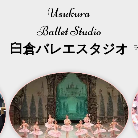
Usukura
Ballet Studio
​臼倉
バレエスタジオ