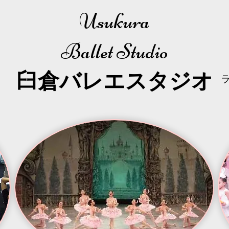
Usukura
Ballet Studio
​臼倉
バレエスタジオ