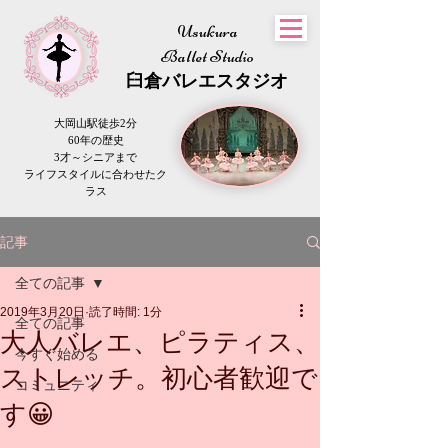
Usukura
Ballet Studio
​臼倉
バレエスタジオ
大岡山駅徒歩2分
60年の歴史
3才～シニアまで
​ライフスタイルに合わせたク
ラス
記事
全ての記事
2019年3月20日
読了時間: 1分
全ての記事
大人バレエ、ピラティス、
今すぐ始める
ストレッチ。初心者歓迎で
コミュニティ
す😀