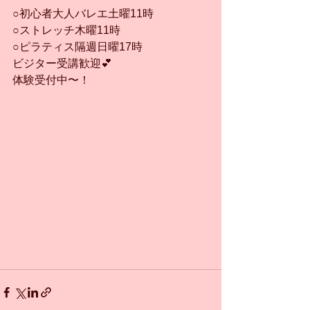
○初心者大人バレエ土曜11時
○ストレッチ木曜11時
○ピラティス隔週日曜17時
ビジター受講歓迎💕
体験受付中〜！