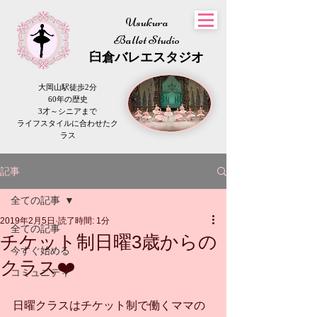
Usukura
Ballet Studio
​臼倉
バレエスタジオ
大岡山駅徒歩2分
60年の歴史
3才～シニアまで
​ライフスタイルに合わせたク
ラス
記事
全ての記事
2019年2月5日
読了時間: 1分
全ての記事
チケット制日曜3歳からの
今すぐ始める
クラス❤️
コミュニティ
日曜クラスはチケット制で働くママの