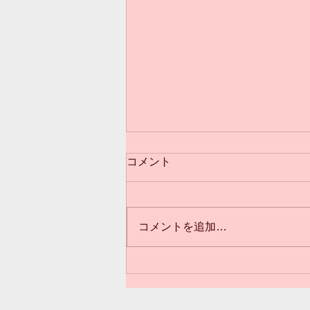
コメント
コメントを追加…
3歳からのクラス(*^^*)満員御
礼❣️