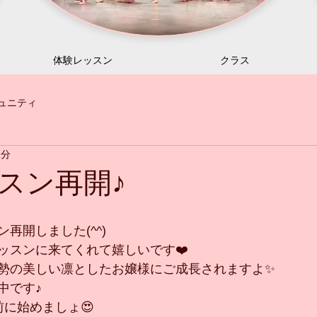
体験レッスン
クラス
ュニティ
1分
スン再開♪
再開しました(^^)
ッスンに来てくれて嬉しいです❤️
勢の美しい凛としたお嬢様にご成長されますよ✨
中です♪
前に始めましょ😍