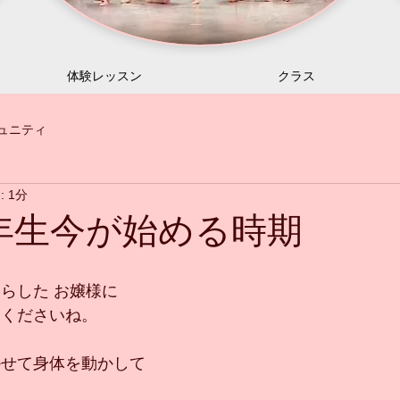
体験レッスン
クラス
ュニティ
 1分
年生今が始める時期
らした お嬢様に
てくださいね。
かせて身体を動かして