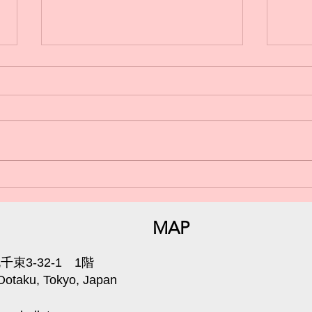
日曜
小学生からのバレエ🩰体験受
付中💁‍♀️
MAP
束3-32-1 1階
 Ootaku, Tokyo, Japan