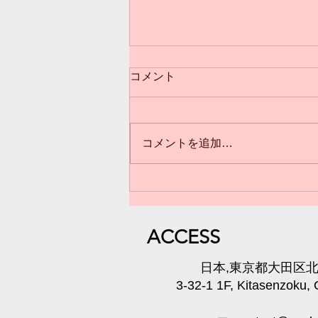
コメント
コメントを追加…
3歳からのクラス(*^^*)満員御
礼❣️
​ACC
ESS
​日本,東京都大田区北千
3-32-1 1F, Kitasenzoku,