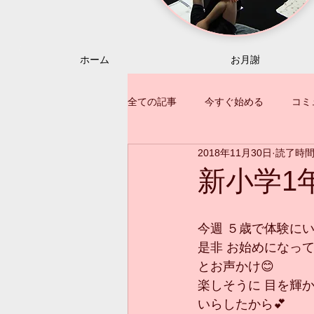
ホーム
お月謝
全ての記事
今すぐ始める
コミ
2018年11月30日
読了時間:
新小学1
今週 ５歳で体験にい
是非 お始めになっ
とお声かけ😊
楽しそうに 目を輝
いらしたから💕