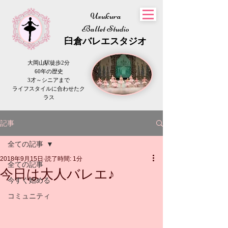
Usukura
Ballet Studio
​臼倉
バレエスタジオ
大岡山駅徒歩2分
60年の歴史
3才～シニアまで
​ライフスタイルに合わせたク
ラス
記事
全ての記事
2018年9月15日
読了時間: 1分
全ての記事
今日は大人バレエ♪
今すぐ始める
コミュニティ