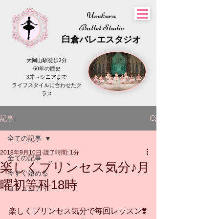
Usukura
Ballet Studio
​臼倉
バレエスタジオ
大岡山駅徒歩2分
60年の歴史
3才～シニアまで
​ライフスタイルに合わせたク
ラス
記事
全ての記事
2018年9月10日
読了時間: 1分
全ての記事
楽しくプリンセス気分♪月
今すぐ始める
曜初等科18時
コミュニティ
楽しくプリンセス気分で毎回レッスン❣️