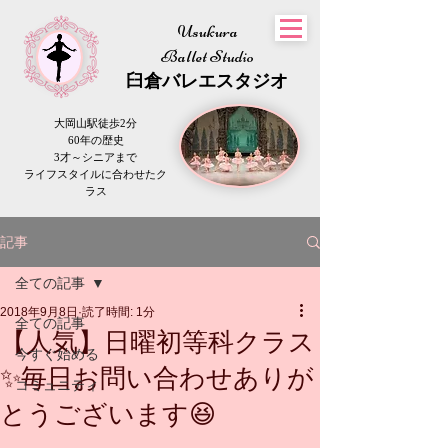
Usukura
Ballet Studio
​臼倉
バレエスタジオ
大岡山駅徒歩2分
60年の歴史
3才～シニアまで
​ライフスタイルに合わせたク
ラス
記事
全ての記事
2018年9月8日
読了時間: 1分
全ての記事
【人気】日曜初等科クラス
今すぐ始める
✨毎日お問い合わせありが
コミュニティ
とうございます😆