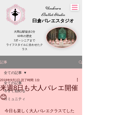
Usukura
Ballet Studio
​臼倉
バレエスタジオ
大岡山駅徒歩2分
60年の歴史
3才～シニアまで
​ライフスタイルに合わせたク
ラス
記事
全ての記事
2018年9月1日
読了時間: 1分
全ての記事
来週8日も大人バレエ開催
今すぐ始める
😊
コミュニティ
今日も楽しく大人バレエクラスてした