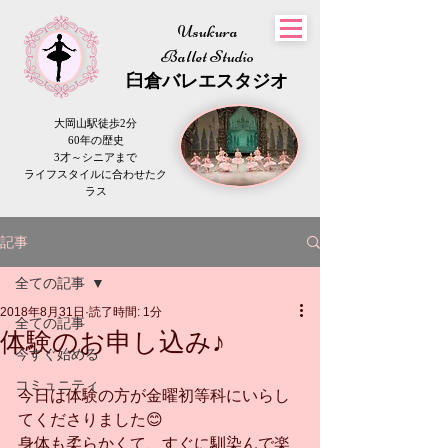
Usukura
Ballet Studio
​臼倉
バレエスタジオ
大岡山駅徒歩2分
60年の歴史
3才～シニアまで
​ライフスタイルに合わせたク
ラス
記事
全ての記事
2018年8月31日
読了時間: 1分
全ての記事
体験のお申し込み♪
今すぐ始める
コミュニティ
今日は体験の方が金曜初等科にいらし
てくださりました😊
身体も柔らかくて、すぐに馴染んで楽