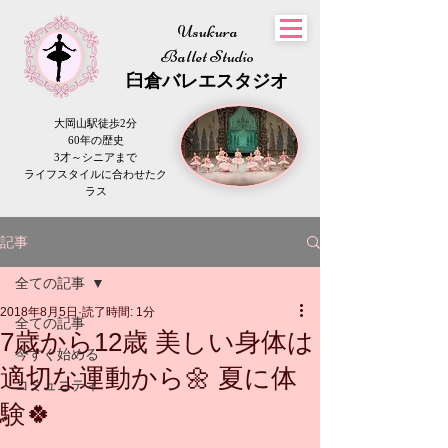
Usukura
Ballet Studio
​臼倉
バレエスタジオ
大岡山駅徒歩2分
60年の歴史
3才～シニアまで
​ライフスタイルに合わせたク
ラス
記事
全ての記事
2018年8月5日
読了時間: 1分
全ての記事
7歳から12歳 美しい身体は
今すぐ始める
適切な運動から🌼 夏に体
コミュニティ
験🍀