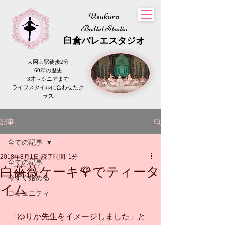
Usukura
Ballet Studio
​臼倉
バレエスタジオ
大岡山駅徒歩2分
60年の歴史
3才～シニアまで
​ライフスタイルに合わせたク
ラス
記事
全ての記事
2018年8月1日
読了時間: 1分
全ての記事
白薔薇ケーキ🌹でティータ
今すぐ始める
イム
コミュニティ
「ゆりか先生をイメージしました」と