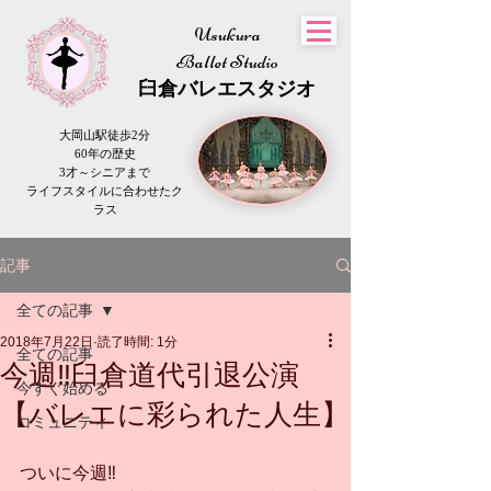
Usukura
Ballet Studio
​臼倉
バレエスタジオ
大岡山駅徒歩2分
60年の歴史
3才～シニアまで
​ライフスタイルに合わせたク
ラス
記事
全ての記事
2018年7月22日
読了時間: 1分
全ての記事
今週‼️臼倉道代引退公演
今すぐ始める
【バレエに彩られた人生】
コミュニティ
ついに今週‼️