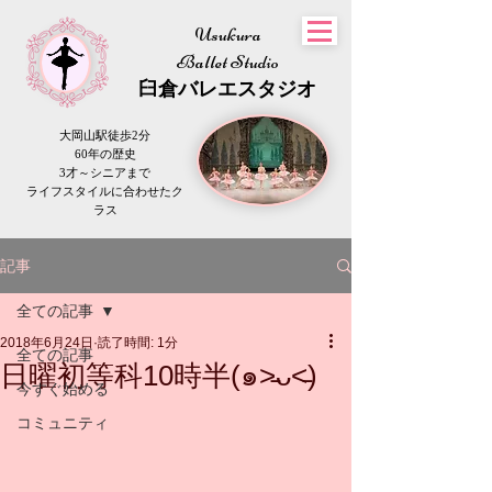
Usukura
Ballet Studio
​臼倉
バレエスタジオ
大岡山駅徒歩2分
60年の歴史
3才～シニアまで
​ライフスタイルに合わせたク
ラス
記事
全ての記事
2018年6月24日
読了時間: 1分
全ての記事
日曜初等科10時半(๑˃̵ᴗ˂̵)
今すぐ始める
コミュニティ