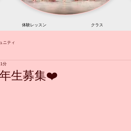
体験レッスン
クラス
ュニティ
 1分
年生募集❤️