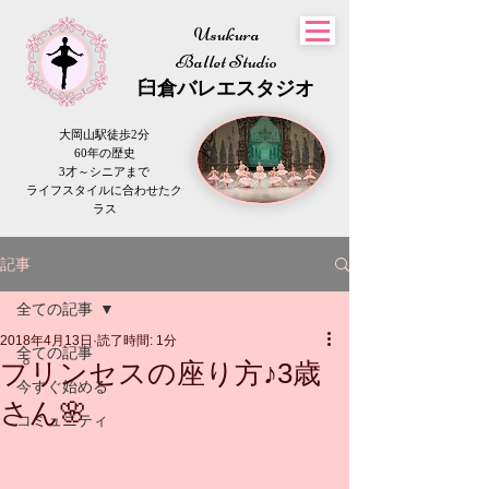
Usukura
Ballet Studio
​臼倉
バレエスタジオ
大岡山駅徒歩2分
60年の歴史
3才～シニアまで
​ライフスタイルに合わせたク
ラス
記事
全ての記事
2018年4月13日
読了時間: 1分
全ての記事
プリンセスの座り方♪3歳
今すぐ始める
さん🌸
コミュニティ