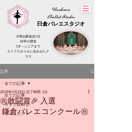
Usukura
Ballet Studio
​臼倉
バレエスタジオ
大岡山駅徒歩2分
60年の歴史
3才～シニアまで
​ライフスタイルに合わせたク
ラス
記事
全ての記事
2018年3月29日
読了時間: 1分
全ての記事
㊗️敢闘賞🎉 入選
今すぐ始める
鎌倉バレエコンクール㊗️
コミュニティ