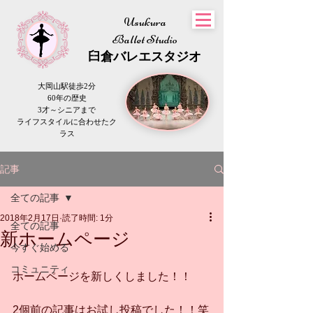
Usukura
Ballet Studio
​臼倉
バレエスタジオ
大岡山駅徒歩2分
60年の歴史
3才～シニアまで
​ライフスタイルに合わせたク
ラス
記事
全ての記事
2018年2月17日
読了時間: 1分
全ての記事
新ホームページ
今すぐ始める
コミュニティ
ホームページを新しくしました！！
2個前の記事はお試し投稿でした！！笑