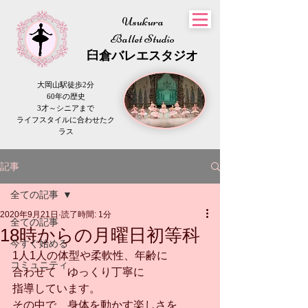
Usukura
Ballet Studio
​臼倉
バレエスタジオ
大岡山駅徒歩2分
60年の歴史
3才～シニアまで
​ライフスタイルに合わせたク
ラス
記事
全ての記事
2020年9月21日
読了時間: 1分
全ての記事
18時からの月曜日初等科
今すぐ始める
1人1人の体型や柔軟性、年齢に
コミュニティ
合わせて　ゆっくり丁寧に
指導しています。
その中で　身体を動かす楽しさを