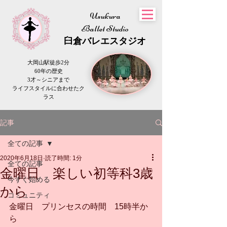
Usukura
Ballet Studio
​臼倉
バレエスタジオ
大岡山駅徒歩2分
60年の歴史
3才～シニアまで
​ライフスタイルに合わせたク
ラス
記事
全ての記事
2020年6月18日
読了時間: 1分
全ての記事
金曜日 楽しい初等科3歳
今すぐ始める
から
コミュニティ
金曜日　プリンセスの時間　15時半か
ら