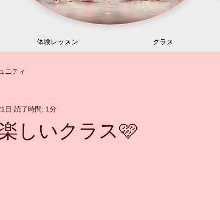
体験レッスン
クラス
ュニティ
21日
読了時間: 1分
楽しいクラス🩷