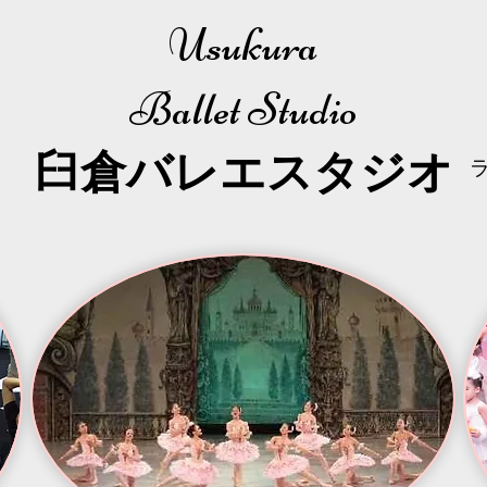
Usukura
Ballet Studio
​臼倉
バレエスタジオ