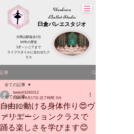
Usukura
Ballet Studio
​臼倉
バレエスタジオ
大岡山駅徒歩2分
60年の歴史
3才～シニアまで
​ライフスタイルに合わせたク
ラス
記事
全ての記事
taeko03260312
全ての記事
2025年8月17日
読了時間: 0分
自由に動ける身体作り😍ヴ
今すぐ始める
ァリエーションクラスで
コミュニティ
踊る楽しさを学びます😊